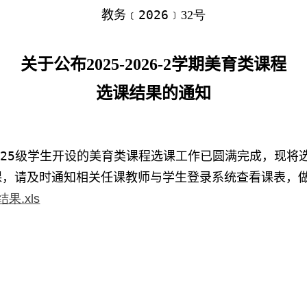
教务
20
26
号
﹝
﹞
32
关于公布
20
25
-202
6
-
2
学期
美育
类
课程
选课结果的通知
02
5
级学生开设的
美育
类课程选课工作已圆满完成，现将
课，请及时通知相关任课教师与学生登录系统查看课表，
果.xls