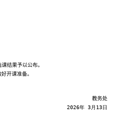
选课结果予以公布。
做好开课准备。
教务
处
20
26
年
3
月
13
日