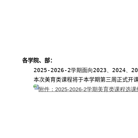
各学院
、
部：
2025-2026-2
学期面向
202
3
、
202
4
、
2
本次
美育类课程
将于本学期第
三
周正式开
附件：2025-2026-2学期美育类课程选课结